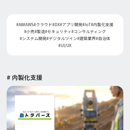
インフォメーション
IR
DXソリューション
IoT/web3D
プレスリリース
会社情報
Careers
お知らせ
#
All
#
AWS
#
クラウド
#
DX
#
アプリ開発
#
IoT
#
内製化支援
建設・不動産DX
IoT
#
小売
#
製造
#
セキュリティ
#
コンサルティング
コーポレートメッセージ
IR情報
小売・流通DX
Web3D／XRシステム
#
システム開発
#
デジタルツイン
#
建築業界
#
自治体
Contact
代表メッセージ
製造DX
イベント・ウェビナー
#
UI/UX
アクセスマップ
自治体DX
IRニュース一覧
採用情報
海外拠点
防災DX
システム開発
ウェビナー
情シスDX
アジアクエスト株式会社
イベント
海外ラボ型開発
経営情報
プライバシーポリシー
インドネシア法人
WEBシステム開発
# 内製化支援
情報セキュリティ基本方針
マレーシア法人
アプリ開発
ISMS認証
投資家の皆様へ
UI/UX
コラム
コンサルティング
会社概要
統合CRM
コーポレート・ガバナンス
DX Navigator
DXコンサルティング
Tech Blog
内製化支援
クラウド
DX用語集
SAPコンサルティング
業績・財務情報
PM / PMO支援
AWS