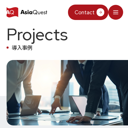
JP
/
EN
Contact
Projects
What We Do
Why AsiaQuest?
導入事例
Service
Technology
AIインテグレーション
Projects
AIソリューション
AI／生成AI
AQ-AI エージェントシリーズ
Information
AI エージェント基盤構築支援
AIエージェント／生成AI／LLM
コンセプトケース
機械学習／AIモデル
About Us