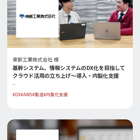
東新工業株式会社 様
基幹システム、情報システムのDX化を目指して
クラウド活用の立ち上げ～導入・内製化支援
...
#
DX
#
AWS
#
製造
#
内製化支援