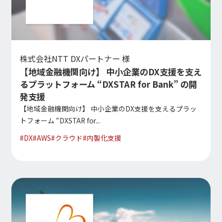
株式基本情報
株価情報
その他IR情報
株式会社NTT DXパートナー 様
【地域金融機関向け】 中小企業のDX支援を支え
IRカレンダー
るプラットフォーム “DXSTAR for Bank” の開
FAQ
発支援
ディスクロージャーポリシー
【地域金融機関向け】 中小企業のDX支援を支えるプラッ
免責事項
トフォーム “DXSTAR for...
IR情報お問合せ
#
DX
#
AWS
#
クラウド
#
内製化支援
電子公告
電子公告