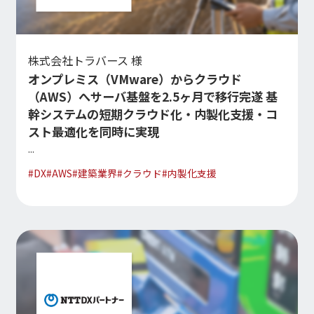
経営指標推移
Microsoft Azure／M365
経営成績
Google Cloud／Google Workspace
モダナイゼーション
財政状態
SaaS／セキュリティシステム
株式会社トラバース 様
キャッシュ・フローの状況
アプリケーション／システム
オンプレミス（VMware）からクラウド
マルチクラウド導入
（AWS）へサーバ基盤を2.5ヶ月で移行完遂 基
パートナー
データ基盤
IRライブラリ
幹システムの短期クラウド化・内製化支援・コ
スト最適化を同時に実現
クラウド
IRライブラリ一覧
...
セキュリティ
決算短信
EC / MA・CRM / CMS
#
DX
#
AWS
#
建築業界
#
クラウド
#
内製化支援
決算説明資料
データ基盤 / ETL
有価証券報告等法定開示資料
CAD / 3D・BIM / CIM
株主総会関連資料
ERP
適時開示情報
株式情報