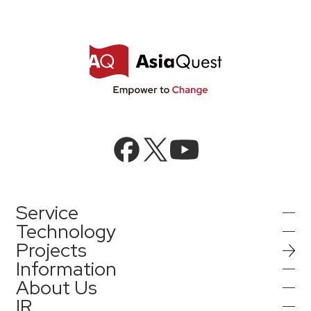
Service
Technology
Projects
AIインテグレーション
Information
AI／生成AI
About Us
AIソリューション
IR
インフォメーション
AIエージェント／生成AI／LLM