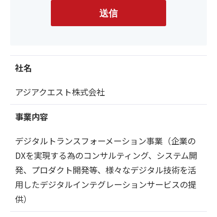
経営指標推移
Microsoft Azure／M365
送信
経営成績
Google Cloud／Google Workspace
モダナイゼーション
財政状態
SaaS／セキュリティシステム
キャッシュ・フローの状況
アプリケーション／システム
マルチクラウド導入
社名
パートナー
データ基盤
IRライブラリ
アジアクエスト株式会社
クラウド
IRライブラリ一覧
セキュリティ
決算短信
EC / MA・CRM / CMS
事業内容
決算説明資料
データ基盤 / ETL
有価証券報告等法定開示資料
CAD / 3D・BIM / CIM
デジタルトランスフォーメーション事業（企業の
株主総会関連資料
ERP
DXを実現する為のコンサルティング、システム開
適時開示情報
発、プロダクト開発等、様々なデジタル技術を活
用したデジタルインテグレーションサービスの提
株式情報
供）