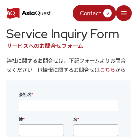
JP
/
EN
Contact
Service Inquiry Form
What We Do
サービスへのお問合せフォーム
Why AsiaQuest?
弊社に関するお問合せは、下記フォームよりお問合
Service
せください。IR情報に関するお問合せは
こちら
から
Technology
AIインテグレーション
会社名
*
Projects
AIソリューション
AI／生成AI
AQ-AI エージェントシリーズ
Information
AI エージェント基盤構築支援
姓
*
名
*
AIエージェント／生成AI／LLM
コンセプトケース
機械学習／AIモデル
About Us