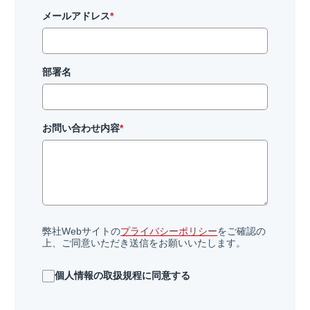
インフォメーション
メールアドレス
*
IR
DXソリューション
IoT/web3D
プレスリリース
会社情報
Careers
お知らせ
建設・不動産DX
IoT
部署名
コーポレートメッセージ
IR情報
小売・流通DX
Web3D／XRシステム
Contact
代表メッセージ
製造DX
イベント・ウェビナー
アクセスマップ
自治体DX
IRニュース一覧
採用情報
海外拠点
防災DX
お問い合わせ内容
*
システム開発
ウェビナー
情シスDX
アジアクエスト株式会社
イベント
海外ラボ型開発
経営情報
プライバシーポリシー
インドネシア法人
WEBシステム開発
情報セキュリティ基本方針
マレーシア法人
アプリ開発
ISMS認証
投資家の皆様へ
UI/UX
コラム
コンサルティング
会社概要
統合CRM
弊社Webサイトの
プライバシーポリシー
をご確認の
コーポレート・ガバナンス
DX Navigator
上、ご同意いただき送信をお願いいたします。
DXコンサルティング
Tech Blog
内製化支援
クラウド
個人情報の取扱規程に同意する
DX用語集
SAPコンサルティング
業績・財務情報
PM / PMO支援
AWS