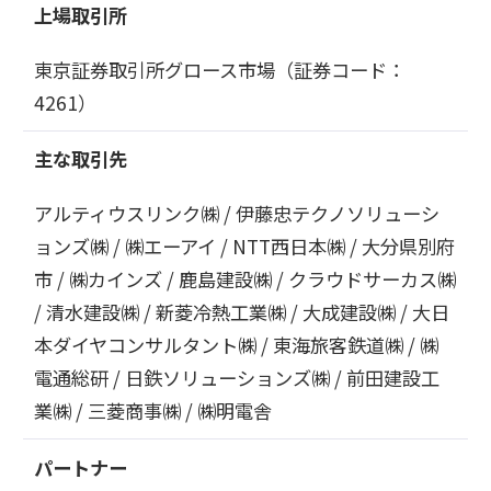
株式基本情報
上場取引所
株価情報
東京証券取引所グロース市場（証券コード：
4261）
その他IR情報
主な取引先
IRカレンダー
FAQ
アルティウスリンク㈱ / 伊藤忠テクノソリューシ
ディスクロージャーポリシー
ョンズ㈱ / ㈱エーアイ / NTT西日本㈱ / 大分県別府
免責事項
IR情報お問合せ
市 / ㈱カインズ / 鹿島建設㈱ / クラウドサーカス㈱
/ 清水建設㈱ / 新菱冷熱工業㈱ / 大成建設㈱ / 大日
本ダイヤコンサルタント㈱ / 東海旅客鉄道㈱ / ㈱
電子公告
電通総研 / 日鉄ソリューションズ㈱ / 前田建設工
業㈱ / 三菱商事㈱ / ㈱明電舎
電子公告
パートナー