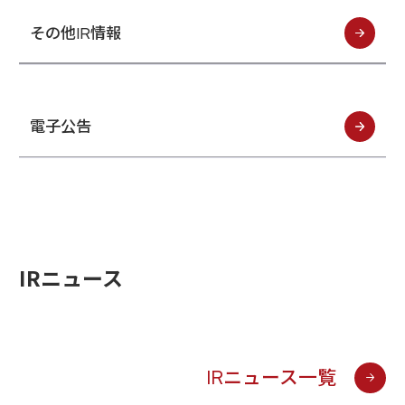
経営指標推移
Microsoft Azure／M365
その他IR情報
経営成績
Google Cloud／Google Workspace
モダナイゼーション
財政状態
SaaS／セキュリティシステム
キャッシュ・フローの状況
アプリケーション／システム
マルチクラウド導入
パートナー
電子公告
データ基盤
IRライブラリ
クラウド
IRライブラリ一覧
セキュリティ
決算短信
EC / MA・CRM / CMS
決算説明資料
データ基盤 / ETL
有価証券報告等法定開示資料
CAD / 3D・BIM / CIM
IRニュース
株主総会関連資料
ERP
適時開示情報
株式情報
IRニュース一覧