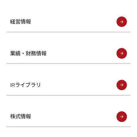
インフォメーション
IR
DXソリューション
IoT/web3D
プレスリリース
会社情報
経営情報
Careers
お知らせ
建設・不動産DX
IoT
コーポレートメッセージ
IR情報
小売・流通DX
Web3D／XRシステム
Contact
代表メッセージ
製造DX
イベント・ウェビナー
アクセスマップ
自治体DX
IRニュース一覧
採用情報
業績・財務情報
海外拠点
防災DX
システム開発
ウェビナー
情シスDX
アジアクエスト株式会社
イベント
海外ラボ型開発
経営情報
プライバシーポリシー
インドネシア法人
WEBシステム開発
情報セキュリティ基本方針
マレーシア法人
アプリ開発
IRライブラリ
ISMS認証
投資家の皆様へ
UI/UX
コラム
コンサルティング
会社概要
統合CRM
コーポレート・ガバナンス
DX Navigator
DXコンサルティング
Tech Blog
株式情報
内製化支援
クラウド
DX用語集
SAPコンサルティング
業績・財務情報
PM / PMO支援
AWS