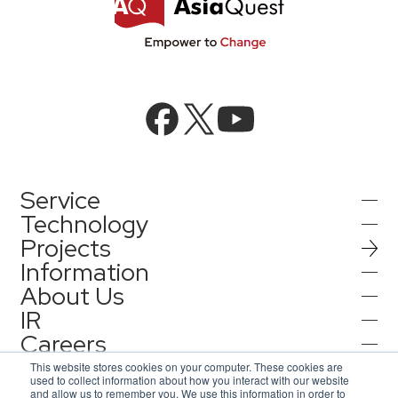
Service
Technology
Projects
AIインテグレーション
Information
AI／生成AI
About Us
AIソリューション
IR
インフォメーション
AIエージェント／生成AI／LLM
AQ-AIエージェントシリーズ
Careers
会社情報
機械学習／AIモデル
Contact
IR情報
プレスリリース
This website stores cookies on your computer. These cookies are
AI エージェント基盤構築支援
used to collect information about how you interact with our website
採用情報
コーポレートメッセージ
and allow us to remember you. We use this information in order to