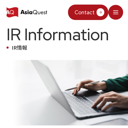
JP
/
EN
Contact
IR Information
What We Do
Why AsiaQuest?
IR情報
Service
Technology
AIインテグレーション
Projects
AIソリューション
AI／生成AI
AQ-AI エージェントシリーズ
Information
AI エージェント基盤構築支援
AIエージェント／生成AI／LLM
コンセプトケース
機械学習／AIモデル
About Us