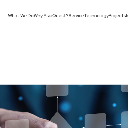
What We Do
Why AsiaQuest?
Service
Technology
Projects