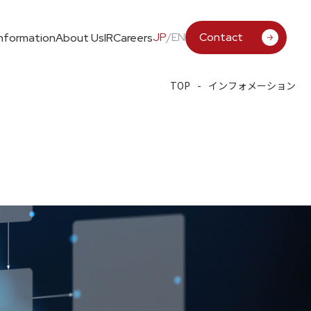
JP
/
EN
Contact
Information
About Us
IR
Careers
TOP
インフォメーション