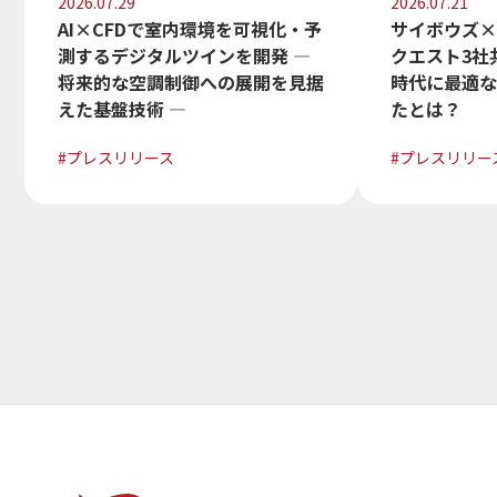
2026.07.29
2026.07.21
AI×CFDで室内環境を可視化・予
サイボウズ×H
測するデジタルツインを開発 —
クエスト3社
将来的な空調制御への展開を見据
時代に最適
えた基盤技術 —
たとは？
#
プレスリリース
#
プレスリリー