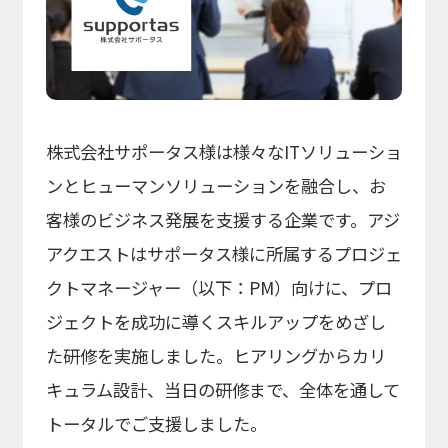
インフォメーション
IR
DXソリューション
IoT/web3D
プレスリリース
会社情報
Careers
お知らせ
建設・不動産DX
IoT
コーポレートメッセージ
IR情報
小売・流通DX
Web3D／XRシステム
Contact
代表メッセージ
製造DX
株式会社サポータス様は様々なITソリューショ
イベント・ウェビナー
アクセスマップ
自治体DX
IRニュース一覧
採用情報
ンとヒューマンソリューションを融合し、お
海外拠点
防災DX
システム開発
ウェビナー
情シスDX
客様のビジネス発展を支援する企業です。アジ
アジアクエスト株式会社
イベント
海外ラボ型開発
経営情報
プライバシーポリシー
インドネシア法人
WEBシステム開発
アクエストはサポータス様に所属するプロジェ
情報セキュリティ基本方針
マレーシア法人
アプリ開発
クトマネージャー（以下：PM）向けに、プロ
ISMS認証
投資家の皆様へ
UI/UX
コラム
コンサルティング
会社概要
統合CRM
ジェクトを成功に導くスキルアップをめざし
コーポレート・ガバナンス
た研修を実施しました。ヒアリングからカリ
DX Navigator
DXコンサルティング
Tech Blog
内製化支援
キュラム設計、当日の研修まで、全体を通して
クラウド
DX用語集
SAPコンサルティング
業績・財務情報
トータルでご支援しました。
PM / PMO支援
AWS