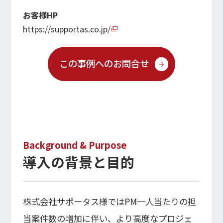
経営指標推移
Microsoft Azure／M365
お客様HP
経営成績
Google Cloud／Google Workspace
モダナイゼーション
https://supportas.co.jp/
財政状態
SaaS／セキュリティシステム
キャッシュ・フローの状況
アプリケーション／システム
この事例へのお問合せ
マルチクラウド導入
パートナー
データ基盤
IRライブラリ
クラウド
IRライブラリ一覧
セキュリティ
決算短信
EC / MA・CRM / CMS
決算説明資料
データ基盤 / ETL
有価証券報告等法定開示資料
CAD / 3D・BIM / CIM
Background & Purpose
株主総会関連資料
ERP
導入の背景と目的
適時開示情報
株式会社サポータス様ではPM一人当たりの担
株式情報
当案件数の増加に伴い、より高度なプロジェ