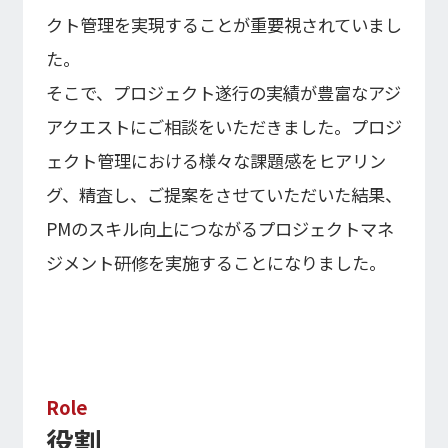
株式基本情報
クト管理を実現することが重要視されていまし
株価情報
た。
そこで、プロジェクト遂行の実績が豊富なアジ
その他IR情報
アクエストにご相談をいただきました。プロジ
IRカレンダー
ェクト管理における様々な課題感をヒアリン
FAQ
グ、精査し、ご提案をさせていただいた結果、
ディスクロージャーポリシー
免責事項
PMのスキル向上につながるプロジェクトマネ
IR情報お問合せ
ジメント研修を実施することになりました。
電子公告
電子公告
Role
役割