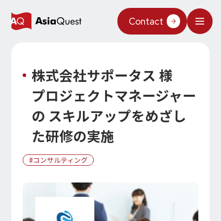
JP
/
EN
Contact
What We Do
株式会社サポータス 様
Why AsiaQuest?
プロジェクトマネージャー
Service
の スキルアップをめざし
Technology
た研修の実施
AIインテグレーション
Projects
コンサルティング
AIソリューション
AI／生成AI
AQ-AI エージェントシリーズ
Information
AI エージェント基盤構築支援
AIエージェント／生成AI／LLM
コンセプトケース
機械学習／AIモデル
About Us