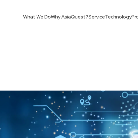
ut[type="button"]{ border:none; }
STG環境
What We Do
Why AsiaQuest?
Service
Technology
Pr