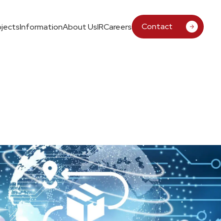
Contact
ojects
Information
About Us
IR
Careers