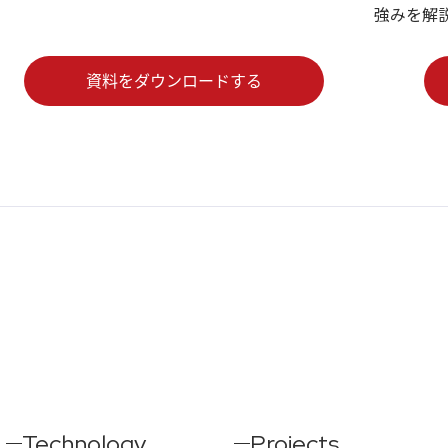
強みを解
Technology
Projects