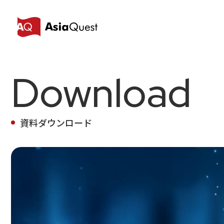
.hs-button, .hs-button.primary, input[type="submit"], inp
Download
資料ダウンロード