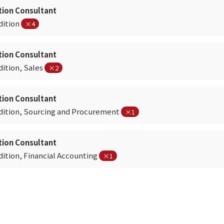
tion Consultant
dition
×4
tion Consultant
ition, Sales
×2
tion Consultant
dition, Sourcing and Procurement
×1
tion Consultant
ition, Financial Accounting
×1