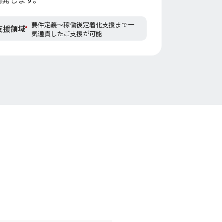
要件定義〜稼働後定着化支援まで一
支援領域
気通貫したご支援が可能