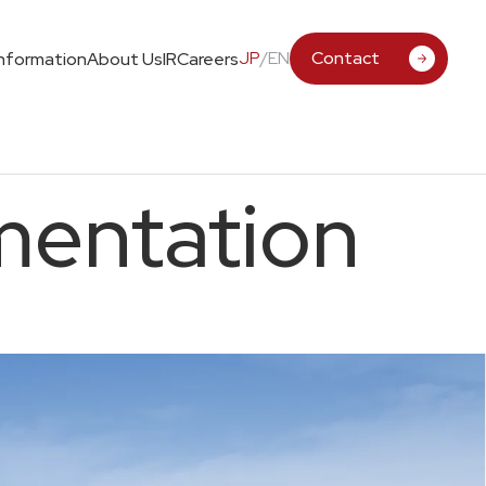
JP
/
EN
Contact
Information
About Us
IR
Careers
mentation