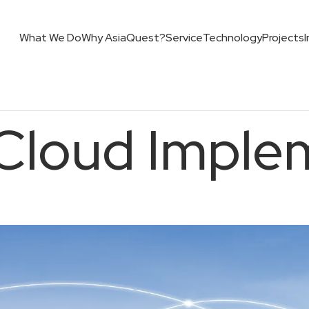
What We Do
Why AsiaQuest?
Service
Technology
Projects
 Cloud Imple