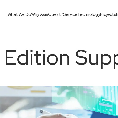
What We Do
Why AsiaQuest?
Service
Technology
Projects
 Edition Sup