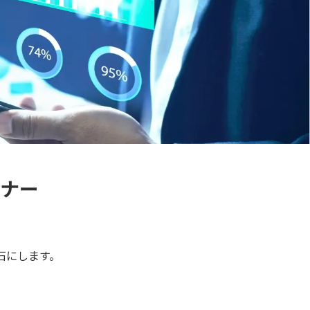
ナー
。
石にします。