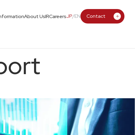
JP
/
EN
Contact
Information
About Us
IR
Careers
port