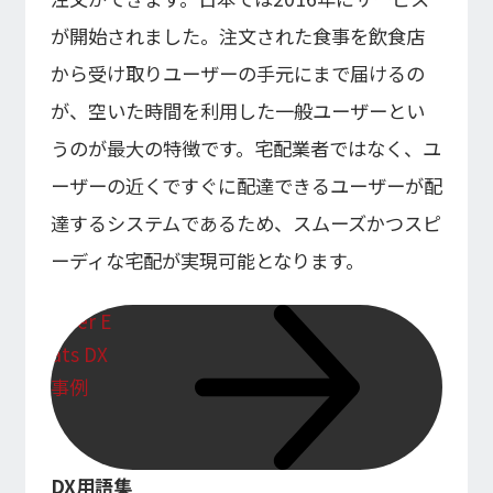
インフォメーション
IR
が開始されました。注文された食事を飲食店
DXソリューション
IoT/web3D
プレスリリース
会社情報
から受け取りユーザーの手元にまで届けるの
Careers
お知らせ
建設・不動産DX
IoT
が、空いた時間を利用した一般ユーザーとい
コーポレートメッセージ
IR情報
小売・流通DX
Web3D／XRシステム
うのが最大の特徴です。宅配業者ではなく、ユ
Contact
代表メッセージ
製造DX
イベント・ウェビナー
アクセスマップ
自治体DX
IRニュース一覧
ーザーの近くですぐに配達できるユーザーが配
採用情報
海外拠点
防災DX
システム開発
達するシステムであるため、スムーズかつスピ
ウェビナー
情シスDX
アジアクエスト株式会社
イベント
海外ラボ型開発
ーディな宅配が実現可能となります。
経営情報
プライバシーポリシー
インドネシア法人
WEBシステム開発
情報セキュリティ基本方針
マレーシア法人
アプリ開発
ISMS認証
投資家の皆様へ
Uber E
UI/UX
コラム
コンサルティング
会社概要
統合CRM
ats DX
コーポレート・ガバナンス
事例
DX Navigator
DXコンサルティング
Tech Blog
内製化支援
クラウド
DX用語集
SAPコンサルティング
業績・財務情報
PM / PMO支援
AWS
DX用語集