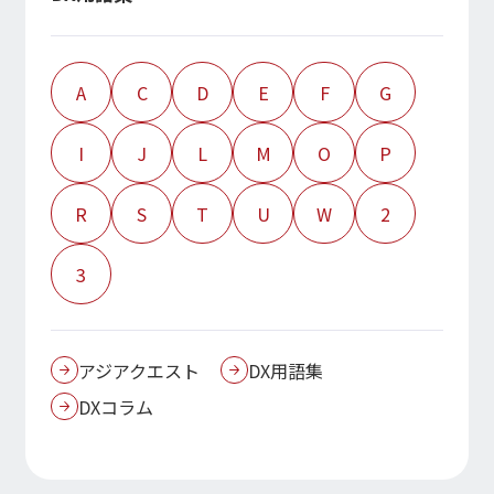
経営指標推移
Microsoft Azure／M365
経営成績
Google Cloud／Google Workspace
モダナイゼーション
財政状態
SaaS／セキュリティシステム
A
C
D
E
F
G
キャッシュ・フローの状況
アプリケーション／システム
マルチクラウド導入
I
J
L
M
O
P
パートナー
データ基盤
IRライブラリ
クラウド
R
S
T
U
W
2
IRライブラリ一覧
セキュリティ
決算短信
EC / MA・CRM / CMS
3
決算説明資料
データ基盤 / ETL
有価証券報告等法定開示資料
CAD / 3D・BIM / CIM
株主総会関連資料
ERP
適時開示情報
アジアクエスト
DX用語集
DXコラム
株式情報