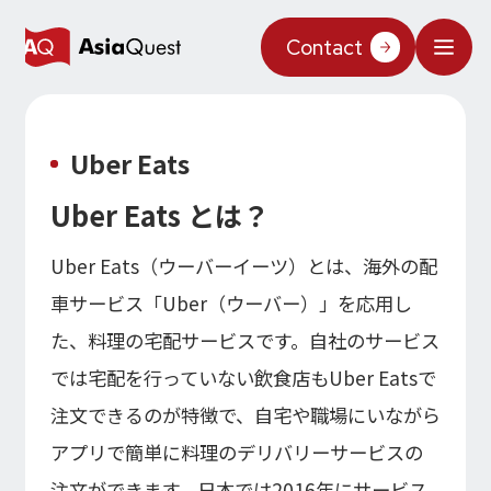
JP
/
EN
Contact
What We Do
Uber Eats
Why AsiaQuest?
Uber Eats とは？
Service
Uber Eats（ウーバーイーツ）とは、海外の配
Technology
車サービス「Uber（ウーバー）」を応用し
AIインテグレーション
た、料理の宅配サービスです。自社のサービス
Projects
AIソリューション
では宅配を行っていない飲食店もUber Eatsで
AI／生成AI
AQ-AI エージェントシリーズ
Information
注文できるのが特徴で、自宅や職場にいながら
AI エージェント基盤構築支援
AIエージェント／生成AI／LLM
アプリで簡単に料理のデリバリーサービスの
コンセプトケース
機械学習／AIモデル
About Us
注文ができます。日本では2016年にサービス