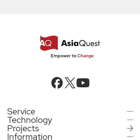
株式基本情報
株価情報
その他IR情報
IRカレンダー
FAQ
ディスクロージャーポリシー
免責事項
IR情報お問合せ
電子公告
Service
電子公告
Technology
Projects
AIインテグレーション
Information
AI／生成AI