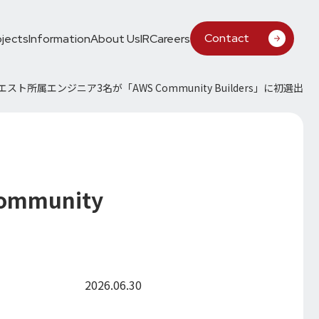
Contact
ojects
Information
About Us
IR
Careers
スト所属エンジニア3名が「AWS Community Builders」に初選出
munity
2026.06.30