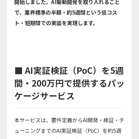
開始しました。AI駆動開発を取り入れること
経営指標推移
Microsoft Azure／M365
で、業界標準の半額・約5週間という低コス
経営成績
Google Cloud／Google Workspace
モダナイゼーション
財政状態
SaaS／セキュリティシステム
ト・短期間での実装を実現します。
キャッシュ・フローの状況
アプリケーション／システム
マルチクラウド導入
パートナー
データ基盤
IRライブラリ
クラウド
IRライブラリ一覧
セキュリティ
■ AI実証検証（PoC）を5週
決算短信
EC / MA・CRM / CMS
間・200万円で提供するパッ
決算説明資料
データ基盤 / ETL
有価証券報告等法定開示資料
CAD / 3D・BIM / CIM
ケージサービス
株主総会関連資料
ERP
適時開示情報
本サービスは、要件定義からAI開発・検証・チ
株式情報
ューニングまでのAI実証検証（PoC）を約5週