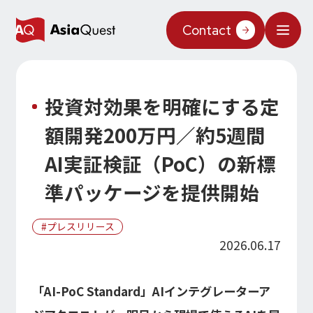
Contact
What We Do
投資対効果を明確にする定
Why AsiaQuest?
額開発200万円／約5週間
Service
AI実証検証（PoC）の新標
Technology
準パッケージを提供開始
AIインテグレーション
Projects
プレスリリース
AIソリューション
AI／生成AI
2026.06.17
AQ-AI エージェントシリーズ
Information
AI エージェント基盤構築支援
AIエージェント／生成AI／LLM
コンセプトケース
「AI-PoC Standard」AIインテグレーターア
機械学習／AIモデル
About Us