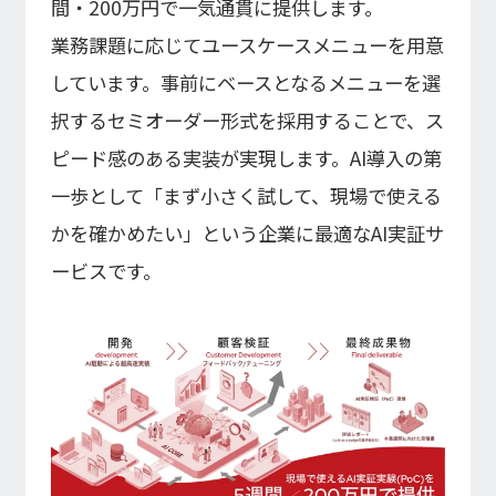
間・200万円で一気通貫に提供します。
株式基本情報
株価情報
業務課題に応じてユースケースメニューを用意
しています。事前にベースとなるメニューを選
その他IR情報
択するセミオーダー形式を採用することで、ス
ピード感のある実装が実現します。AI導入の第
IRカレンダー
一歩として「まず小さく試して、現場で使える
FAQ
ディスクロージャーポリシー
かを確かめたい」という企業に最適なAI実証サ
免責事項
ービスです。
IR情報お問合せ
電子公告
電子公告