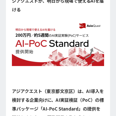
ジアクエストが、明日から現場で使えるAIを届
インフォメーション
IR
ける
DXソリューション
IoT/web3D
プレスリリース
会社情報
Careers
お知らせ
建設・不動産DX
IoT
コーポレートメッセージ
IR情報
小売・流通DX
Web3D／XRシステム
Contact
代表メッセージ
製造DX
イベント・ウェビナー
アクセスマップ
自治体DX
IRニュース一覧
採用情報
海外拠点
防災DX
システム開発
ウェビナー
情シスDX
アジアクエスト株式会社
イベント
海外ラボ型開発
経営情報
プライバシーポリシー
インドネシア法人
WEBシステム開発
情報セキュリティ基本方針
マレーシア法人
アプリ開発
ISMS認証
投資家の皆様へ
UI/UX
コラム
コンサルティング
会社概要
統合CRM
コーポレート・ガバナンス
アジアクエスト（東京都文京区）は、AI導入を
DX Navigator
DXコンサルティング
Tech Blog
内製化支援
検討する企業向けに、AI実証検証（PoC）の標
クラウド
DX用語集
SAPコンサルティング
業績・財務情報
準パッケージ「AI-PoC Standard」の提供を
PM / PMO支援
AWS