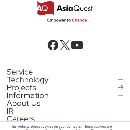
Service
Technology
Projects
AIインテグレーション
Information
AI／生成AI
About Us
AIソリューション
IR
インフォメーション
AIエージェント／生成AI／LLM
AQ-AIエージェントシリーズ
Careers
会社情報
機械学習／AIモデル
Contact
IR情報
プレスリリース
This website stores cookies on your computer. These cookies are
AI エージェント基盤構築支援