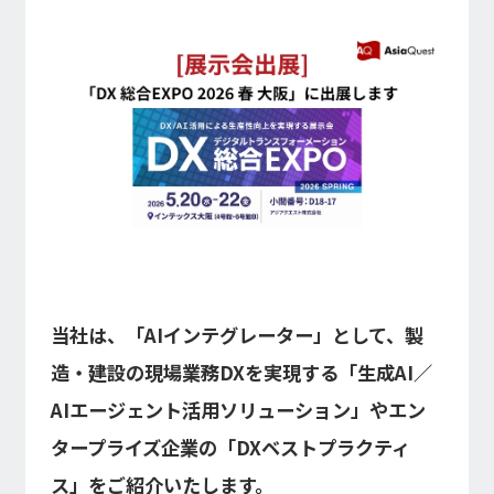
インフォメーション
IR
DXソリューション
IoT/web3D
プレスリリース
会社情報
Careers
お知らせ
建設・不動産DX
IoT
コーポレートメッセージ
IR情報
小売・流通DX
Web3D／XRシステム
Contact
代表メッセージ
製造DX
イベント・ウェビナー
アクセスマップ
自治体DX
IRニュース一覧
採用情報
海外拠点
防災DX
システム開発
ウェビナー
情シスDX
アジアクエスト株式会社
イベント
海外ラボ型開発
経営情報
プライバシーポリシー
インドネシア法人
WEBシステム開発
情報セキュリティ基本方針
マレーシア法人
アプリ開発
ISMS認証
投資家の皆様へ
UI/UX
当社は、「AIインテグレーター」として、製
コラム
コンサルティング
会社概要
統合CRM
造・建設の現場業務DXを実現する「生成AI／
コーポレート・ガバナンス
DX Navigator
DXコンサルティング
AIエージェント活用ソリューション」やエン
Tech Blog
内製化支援
クラウド
DX用語集
タープライズ企業の「DXベストプラクティ
SAPコンサルティング
業績・財務情報
PM / PMO支援
ス」をご紹介いたします。
AWS