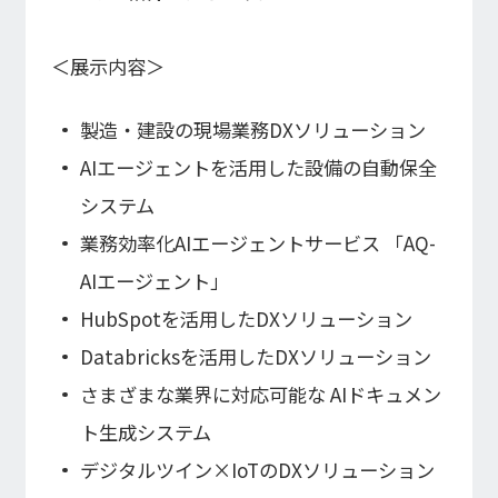
経営指標推移
Microsoft Azure／M365
経営成績
Google Cloud／Google Workspace
モダナイゼーション
＜展示内容＞
財政状態
SaaS／セキュリティシステム
キャッシュ・フローの状況
アプリケーション／システム
製造・建設の現場業務DXソリューション
マルチクラウド導入
パートナー
AIエージェントを活用した設備の自動保全
データ基盤
IRライブラリ
システム
クラウド
IRライブラリ一覧
セキュリティ
業務効率化AIエージェントサービス 「AQ-
決算短信
EC / MA・CRM / CMS
AIエージェント」
決算説明資料
データ基盤 / ETL
有価証券報告等法定開示資料
HubSpotを活用したDXソリューション
CAD / 3D・BIM / CIM
株主総会関連資料
ERP
Databricksを活用したDXソリューション
適時開示情報
さまざまな業界に対応可能な AIドキュメン
ト生成システム
株式情報
デジタルツイン×IoTのDXソリューション