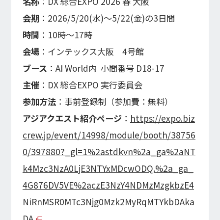
名称
：DX 総合EXPO 2026 春 大阪
会期
：2026/5/20(水)～5/22(金)の3日間
時間
：10時～17時
会場
：インテックス大阪 4号館
ブース
：AI World内 小間番号 D18-17
主催
：DX 総合EXPO 実行委員会
参加方法
：事前登録制（参加費：無料）
アジアクエスト紹介ページ
：
https://expo.biz
crew.jp/event/14998/module/booth/38756
0/397880?_gl=1%2astdkvn%2a_ga%2aNT
k4Mzc3NzA0LjE3NTYxMDcwODQ.%2a_ga_
4G876DV5VE%2aczE3NzY4NDMzMzgkbzE4
NiRnMSR0MTc3Njg0Mzk2MyRqMTYkbDAka
DA.