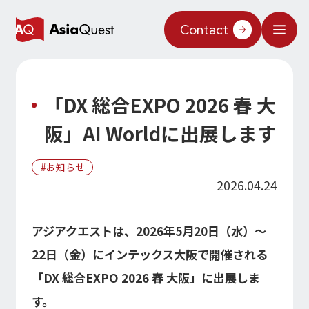
Contact
What We Do
「DX 総合EXPO 2026 春 大
Why AsiaQuest?
阪」AI Worldに出展します
Service
お知らせ
Technology
2026.04.24
AIインテグレーション
Projects
アジアクエストは、2026年5月20日（水）～
AIソリューション
AI／生成AI
AQ-AI エージェントシリーズ
22日（金）にインテックス大阪で開催される
Information
AI エージェント基盤構築支援
AIエージェント／生成AI／LLM
「DX 総合EXPO 2026 春 大阪」に出展しま
コンセプトケース
機械学習／AIモデル
About Us
す。