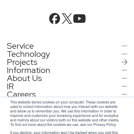
Service
Technology
Projects
AIインテグレーション
Information
AI／生成AI
About Us
AIソリューション
IR
インフォメーション
AIエージェント／生成AI／LLM
AQ-AIエージェントシリーズ
Careers
会社情報
機械学習／AIモデル
Contact
IR情報
プレスリリース
This website stores cookies on your computer. These cookies are
AI エージェント基盤構築支援
used to collect information about how you interact with our website
採用情報
コーポレートメッセージ
and allow us to remember you. We use this information in order to
お知らせ
improve and customize your browsing experience and for analytics
お問合せ
コンセプトケース
IRニュース一覧
and metrics about our visitors both on this website and other media.
IoT/web3D
代表メッセージ
To find out more about the cookies we use, see our Privacy Policy
アジアクエスト株式会社
プライバシーポリシー
If you decline, your information won’t be tracked when you visit this