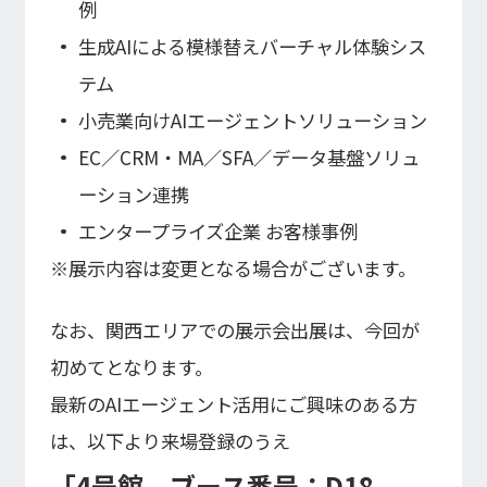
株式基本情報
例
株価情報
生成AIによる模様替えバーチャル体験シス
テム
その他IR情報
小売業向けAIエージェントソリューション
EC／CRM・MA／SFA／データ基盤ソリュ
IRカレンダー
ーション連携
FAQ
ディスクロージャーポリシー
エンタープライズ企業 お客様事例
免責事項
※展示内容は変更となる場合がございます。
IR情報お問合せ
なお、関西エリアでの展示会出展は、今回が
電子公告
初めてとなります。
最新のAIエージェント活用にご興味のある方
電子公告
は、以下より来場登録のうえ
「
4号館 ブース番号：D18-