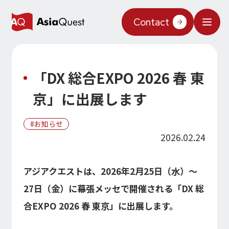
Contact
What We Do
「DX 総合EXPO 2026 春 東
Why AsiaQuest?
京」に出展します
Service
お知らせ
Technology
2026.02.24
AIインテグレーション
Projects
アジアクエストは、2026年2月25日（水）～
AIソリューション
AI／生成AI
AQ-AI エージェントシリーズ
27日（金）に幕張メッセで開催される「DX 総
Information
AI エージェント基盤構築支援
AIエージェント／生成AI／LLM
合EXPO 2026 春 東京」に出展します。
コンセプトケース
機械学習／AIモデル
About Us