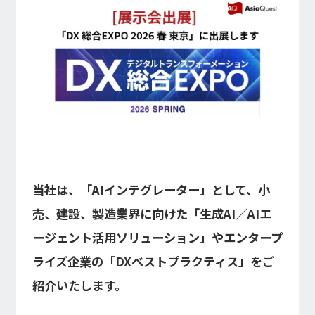
インフォメーション
IR
DXソリューション
IoT/web3D
プレスリリース
会社情報
Careers
お知らせ
建設・不動産DX
IoT
コーポレートメッセージ
IR情報
小売・流通DX
Web3D／XRシステム
Contact
代表メッセージ
製造DX
イベント・ウェビナー
アクセスマップ
自治体DX
IRニュース一覧
採用情報
海外拠点
防災DX
システム開発
ウェビナー
情シスDX
アジアクエスト株式会社
イベント
海外ラボ型開発
経営情報
プライバシーポリシー
インドネシア法人
WEBシステム開発
情報セキュリティ基本方針
マレーシア法人
当社は、「AIインテグレーター」として、小
アプリ開発
ISMS認証
投資家の皆様へ
UI/UX
売、建設、製造業界に向けた「生成AI／AIエ
コラム
コンサルティング
会社概要
統合CRM
ージェント活用ソリューション」やエンタープ
コーポレート・ガバナンス
DX Navigator
DXコンサルティング
ライズ企業の「DXベストプラクティス」をご
Tech Blog
内製化支援
クラウド
DX用語集
紹介いたします。
SAPコンサルティング
業績・財務情報
PM / PMO支援
AWS