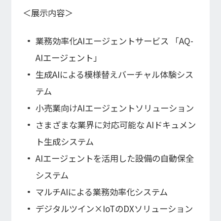
経営指標推移
Microsoft Azure／M365
＜展示内容＞
経営成績
Google Cloud／Google Workspace
モダナイゼーション
財政状態
SaaS／セキュリティシステム
業務効率化AIエージェントサービス 「AQ-
キャッシュ・フローの状況
アプリケーション／システム
AIエージェント」
マルチクラウド導入
パートナー
生成AIによる模様替えバーチャル体験シス
データ基盤
IRライブラリ
テム
クラウド
IRライブラリ一覧
セキュリティ
小売業向けAIエージェントソリューション
決算短信
EC / MA・CRM / CMS
さまざまな業界に対応可能な AIドキュメン
決算説明資料
データ基盤 / ETL
有価証券報告等法定開示資料
ト生成システム
CAD / 3D・BIM / CIM
株主総会関連資料
ERP
AIエージェントを活用した設備の自動保全
適時開示情報
システム
マルチAIによる業務効率化システム
株式情報
デジタルツイン×IoTのDXソリューション