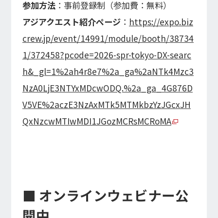
参加方法
：事前登録制（参加費：無料）
アジアクエスト紹介ページ
：
https://expo.biz
crew.jp/event/14991/module/booth/38734
1/372458?pcode=2026-spr-tokyo-DX-searc
h&_gl=1%2ah4r8e7%2a_ga%2aNTk4Mzc3
NzA0LjE3NTYxMDcwODQ.%2a_ga_4G876D
V5VE%2aczE3NzAxMTk5MTMkbzYzJGcxJH
QxNzcwMTIwMDI1JGozMCRsMCRoMA
■ オンラインウェビナー公
開中