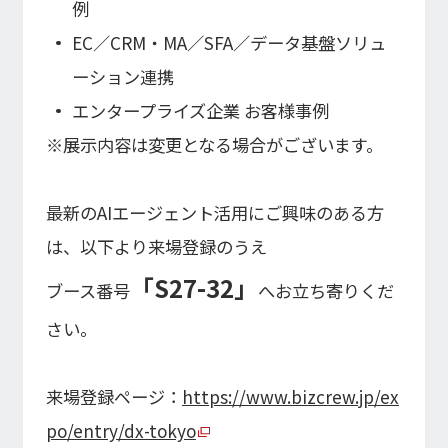
株式基本情報
例
株価情報
EC／CRM・MA／SFA／データ基盤ソリュ
ーション連携
その他IR情報
エンタープライズ企業 お客様事例
※展示内容は変更となる場合がございます。
IRカレンダー
FAQ
ディスクロージャーポリシー
最新のAIエージェント活用にご興味のある方
免責事項
は、以下より来場登録のうえ
IR情報お問合せ
「S27-32」
ブース番号
へお立ち寄りくだ
電子公告
さい。
電子公告
来場登録ページ：
https://www.bizcrew.jp/ex
po/entry/dx-tokyo