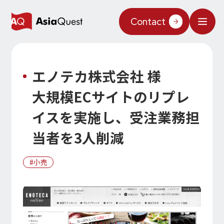
Contact
What We Do
エノテカ株式会社 様
Why AsiaQuest?
大規模ECサイトのリプレ
Service
イスを実施し、受注業務担
Technology
当者を3人削減
AIインテグレーション
Projects
小売
AIソリューション
AI／生成AI
AQ-AI エージェントシリーズ
Information
AI エージェント基盤構築支援
AIエージェント／生成AI／LLM
コンセプトケース
機械学習／AIモデル
About Us