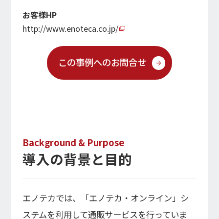
経営指標推移
Microsoft Azure／M365
お客様HP
経営成績
Google Cloud／Google Workspace
モダナイゼーション
http://www.enoteca.co.jp/
財政状態
SaaS／セキュリティシステム
キャッシュ・フローの状況
アプリケーション／システム
この事例へのお問合せ
マルチクラウド導入
パートナー
データ基盤
IRライブラリ
クラウド
IRライブラリ一覧
セキュリティ
決算短信
EC / MA・CRM / CMS
決算説明資料
データ基盤 / ETL
有価証券報告等法定開示資料
CAD / 3D・BIM / CIM
Background & Purpose
株主総会関連資料
ERP
導入の背景と目的
適時開示情報
エノテカでは、「エノテカ・オンライン」シ
株式情報
ステムを利用して通販サービスを行っていま