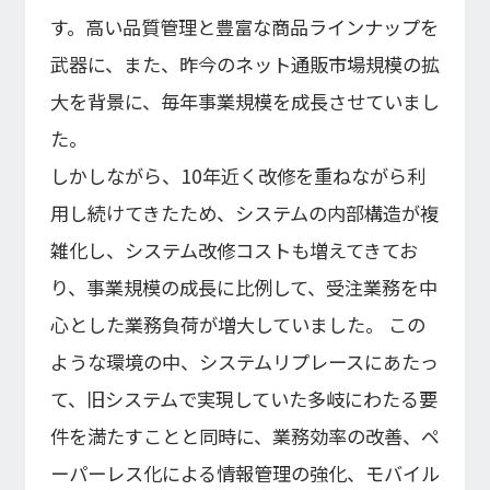
株式基本情報
す。高い品質管理と豊富な商品ラインナップを
株価情報
武器に、また、昨今のネット通販市場規模の拡
大を背景に、毎年事業規模を成長させていまし
その他IR情報
た。
IRカレンダー
しかしながら、10年近く改修を重ねながら利
FAQ
用し続けてきたため、システムの内部構造が複
ディスクロージャーポリシー
免責事項
雑化し、システム改修コストも増えてきてお
IR情報お問合せ
り、事業規模の成長に比例して、受注業務を中
心とした業務負荷が増大していました。 この
電子公告
ような環境の中、システムリプレースにあたっ
て、旧システムで実現していた多岐にわたる要
電子公告
件を満たすことと同時に、業務効率の改善、ペ
ーパーレス化による情報管理の強化、モバイル