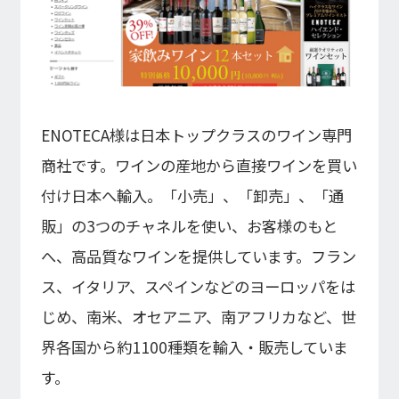
インフォメーション
IR
DXソリューション
IoT/web3D
プレスリリース
会社情報
Careers
お知らせ
建設・不動産DX
IoT
コーポレートメッセージ
IR情報
小売・流通DX
Web3D／XRシステム
Contact
代表メッセージ
製造DX
ENOTECA様は日本トップクラスのワイン専門
イベント・ウェビナー
アクセスマップ
自治体DX
IRニュース一覧
採用情報
商社です。ワインの産地から直接ワインを買い
海外拠点
防災DX
システム開発
ウェビナー
情シスDX
付け日本へ輸入。「小売」、「卸売」、「通
アジアクエスト株式会社
イベント
海外ラボ型開発
経営情報
プライバシーポリシー
インドネシア法人
WEBシステム開発
販」の3つのチャネルを使い、お客様のもと
情報セキュリティ基本方針
マレーシア法人
アプリ開発
へ、高品質なワインを提供しています。フラン
ISMS認証
投資家の皆様へ
UI/UX
コラム
コンサルティング
会社概要
統合CRM
ス、イタリア、スペインなどのヨーロッパをは
コーポレート・ガバナンス
じめ、南米、オセアニア、南アフリカなど、世
DX Navigator
DXコンサルティング
Tech Blog
内製化支援
界各国から約1100種類を輸入・販売していま
クラウド
DX用語集
SAPコンサルティング
業績・財務情報
す。
PM / PMO支援
AWS