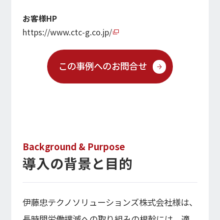
経営指標推移
Microsoft Azure／M365
お客様HP
経営成績
Google Cloud／Google Workspace
モダナイゼーション
財政状態
https://www.ctc-g.co.jp/
SaaS／セキュリティシステム
キャッシュ・フローの状況
アプリケーション／システム
マルチクラウド導入
この事例へのお問合せ
パートナー
データ基盤
IRライブラリ
クラウド
IRライブラリ一覧
セキュリティ
決算短信
EC / MA・CRM / CMS
決算説明資料
データ基盤 / ETL
有価証券報告等法定開示資料
CAD / 3D・BIM / CIM
Background & Purpose
株主総会関連資料
ERP
導入の背景と目的
適時開示情報
株式情報
伊藤忠テクノソリューションズ株式会社様は、
長時間労働撲滅への取り組みの根幹には、適