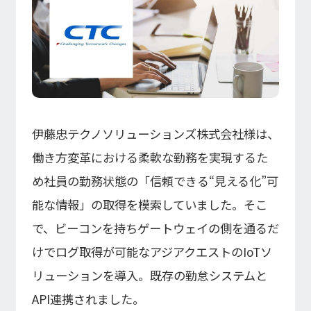
インフォメーション
IR
DXソリューション
IoT/web3D
プレスリリース
会社情報
Careers
お知らせ
建設・不動産DX
IoT
コーポレートメッセージ
IR情報
小売・流通DX
Web3D／XRシステム
Contact
代表メッセージ
製造DX
イベント・ウェビナー
アクセスマップ
自治体DX
IRニュース一覧
採用情報
海外拠点
防災DX
伊藤忠テクノソリューションズ株式会社様は、
システム開発
ウェビナー
情シスDX
アジアクエスト株式会社
働き方変革における柔軟な勤務を実現するた
イベント
海外ラボ型開発
経営情報
プライバシーポリシー
インドネシア法人
WEBシステム開発
め社員の勤務状態の「信頼できる“見える化”可
情報セキュリティ基本方針
マレーシア法人
アプリ開発
ISMS認証
投資家の皆様へ
UI/UX
能な情報」の取得を模索していました。そこ
コラム
コンサルティング
会社概要
統合CRM
で、ビーコンを持ちゲートウェイの側を通るだ
コーポレート・ガバナンス
DX Navigator
DXコンサルティング
けでログ取得が可能なアジアクエストのIoTソ
Tech Blog
内製化支援
クラウド
リューションを導入。既存の勤怠システムと
DX用語集
SAPコンサルティング
業績・財務情報
API連携されました。
PM / PMO支援
AWS