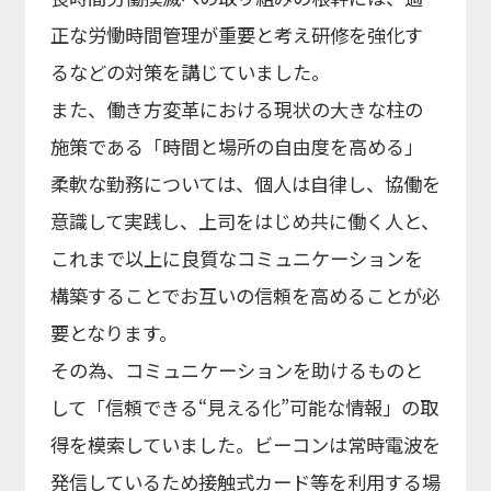
株式基本情報
正な労慟時間管理が重要と考え研修を強化す
株価情報
るなどの対策を講じていました。
また、働き方変革における現状の大きな柱の
その他IR情報
施策である「時間と場所の自由度を高める」
IRカレンダー
柔軟な勤務については、個人は自律し、協働を
FAQ
意識して実践し、上司をはじめ共に働く人と、
ディスクロージャーポリシー
免責事項
これまで以上に良質なコミュニケーションを
IR情報お問合せ
構築することでお互いの信頼を高めることが必
要となります。
電子公告
その為、コミュニケーションを助けるものと
して「信頼できる“見える化”可能な情報」の取
電子公告
得を模索していました。ビーコンは常時電波を
発信しているため接触式カード等を利用する場