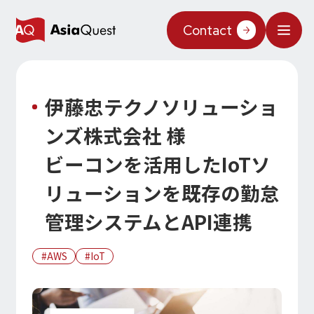
JP
/
EN
Contact
What We Do
伊藤忠テクノソリューショ
Why AsiaQuest?
ンズ株式会社 様
Service
ビーコンを活用したIoTソ
Technology
リューションを既存の勤怠
AIインテグレーション
管理システムとAPI連携
Projects
AIソリューション
AI／生成AI
AQ-AI エージェントシリーズ
AWS
IoT
Information
AI エージェント基盤構築支援
AIエージェント／生成AI／LLM
コンセプトケース
機械学習／AIモデル
About Us