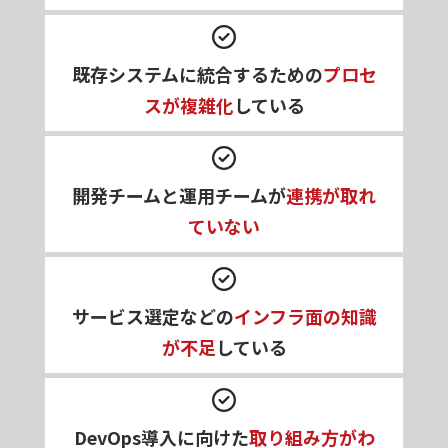
既存システムに統合するための
プロセ
スが複雑化
している
開発チームと運用チームが
連携が取れ
ていない
サービス選定などの
インフラ面の知識
が不足
している
DevOps導入に向けた
取り組み方がわ