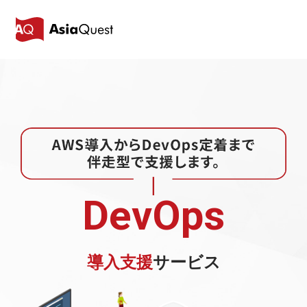
DevOps
導入
支援
サービス