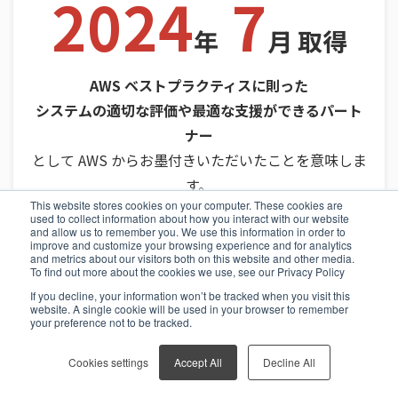
2024
7
年
月 取得
AWS ベストプラクティスに則った
システムの適切な評価や最適な支援ができるパート
ナー
として AWS からお墨付きいただいたことを意味しま
す。
This website stores cookies on your computer. These cookies are
used to collect information about how you interact with our website
and allow us to remember you. We use this information in order to
improve and customize your browsing experience and for analytics
and metrics about our visitors both on this website and other media.
To find out more about the cookies we use, see our Privacy Policy
認定達成表彰
If you decline, your information won’t be tracked when you visit this
（認定資格数）
website. A single cookie will be used in your browser to remember
your preference not to be tracked.
AWS Certifications
Cookies settings
Accept All
Decline All